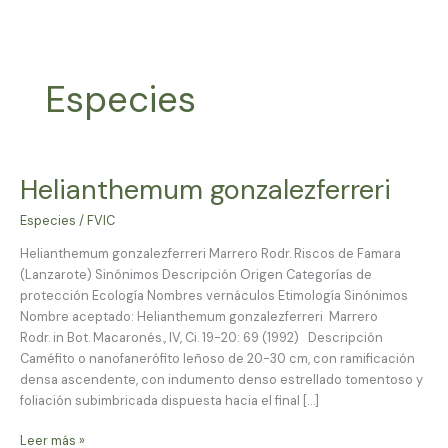
Ir
al
contenido
Especies
Helianthemum gonzalezferreri
Helianthemum
gonzalezferreri
Especies
/
FVIC
Helianthemum gonzalezferreri Marrero Rodr. Riscos de Famara
(Lanzarote) Sinónimos Descripción Origen Categorías de
protección Ecología Nombres vernáculos Etimología Sinónimos
Nombre aceptado: Helianthemum gonzalezferreri Marrero
Rodr. in Bot. Macaronés., IV, Ci. 19-20: 69 (1992) Descripción
Caméfito o nanofanerófito leñoso de 20-30 cm, con ramificación
densa ascendente, con indumento denso estrellado tomentoso y
foliación subimbricada dispuesta hacia el final […]
Leer más »